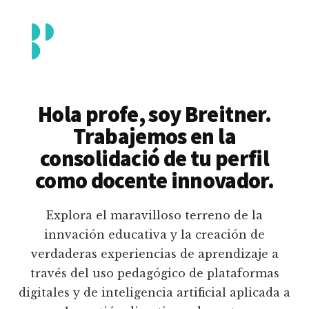
Additional
Saltar
al
menu
contenido
principal
Breitner
Formación
Piedrahita
docente
Hola profe, soy Breitner.
en
Trabajemos en la
uso
consolidació de tu perfil
pedagógico
como docente innovador.
de
plataformas
Explora el maravilloso terreno de la
educativas
innvación educativa y la creación de
digitales
verdaderas experiencias de aprendizaje a
e
través del uso pedagógico de plataformas
inteligencia
digitales y de inteligencia artificial aplicada a
artificial.