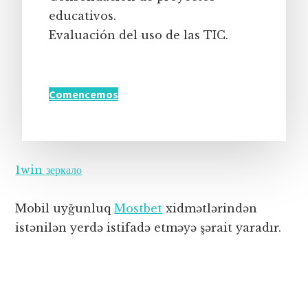
educativos.
Evaluación del uso de las TIC.
Comencemos
1win зеркало
Mobil uyğunluq
Mostbet
xidmətlərindən
istənilən yerdə istifadə etməyə şərait yaradır.