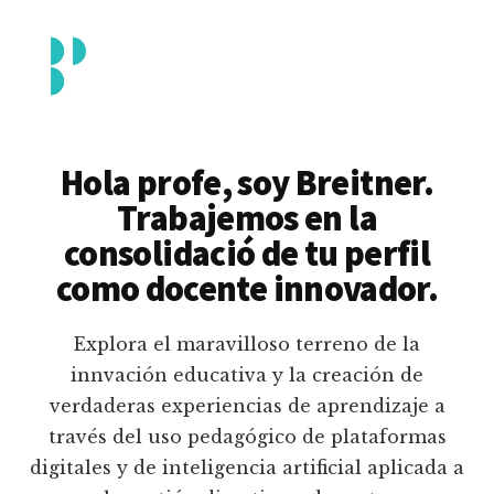
Additional
Saltar
al
menu
contenido
principal
Breitner
Formación
Piedrahita
docente
Hola profe, soy Breitner.
en
Trabajemos en la
uso
consolidació de tu perfil
pedagógico
como docente innovador.
de
plataformas
Explora el maravilloso terreno de la
educativas
innvación educativa y la creación de
digitales
verdaderas experiencias de aprendizaje a
e
través del uso pedagógico de plataformas
inteligencia
digitales y de inteligencia artificial aplicada a
artificial.