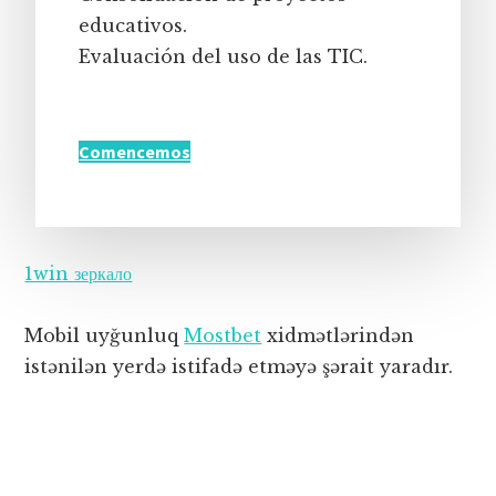
educativos.
Evaluación del uso de las TIC.
Comencemos
1win зеркало
Mobil uyğunluq
Mostbet
xidmətlərindən
istənilən yerdə istifadə etməyə şərait yaradır.