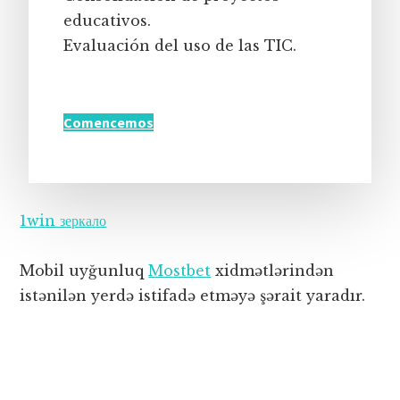
educativos.
Evaluación del uso de las TIC.
Comencemos
1win зеркало
Mobil uyğunluq
Mostbet
xidmətlərindən
istənilən yerdə istifadə etməyə şərait yaradır.