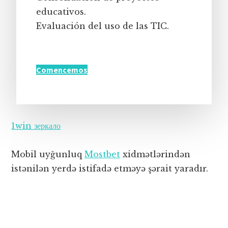
educativos.
Evaluación del uso de las TIC.
Comencemos
1win зеркало
Mobil uyğunluq
Mostbet
xidmətlərindən
istənilən yerdə istifadə etməyə şərait yaradır.