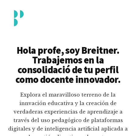
Additional
Saltar
al
menu
contenido
principal
Breitner
Formación
Piedrahita
docente
Hola profe, soy Breitner.
en
Trabajemos en la
uso
consolidació de tu perfil
pedagógico
como docente innovador.
de
plataformas
Explora el maravilloso terreno de la
educativas
innvación educativa y la creación de
digitales
verdaderas experiencias de aprendizaje a
e
través del uso pedagógico de plataformas
inteligencia
digitales y de inteligencia artificial aplicada a
artificial.