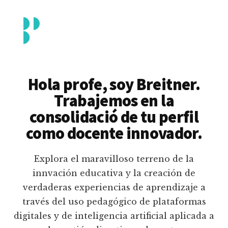
Additional
Saltar
al
menu
contenido
principal
Breitner
Formación
Piedrahita
docente
Hola profe, soy Breitner.
en
Trabajemos en la
uso
consolidació de tu perfil
pedagógico
como docente innovador.
de
plataformas
Explora el maravilloso terreno de la
educativas
innvación educativa y la creación de
digitales
verdaderas experiencias de aprendizaje a
e
través del uso pedagógico de plataformas
inteligencia
digitales y de inteligencia artificial aplicada a
artificial.