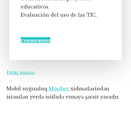
educativos.
Evaluación del uso de las TIC.
Comencemos
1win зеркало
Mobil uyğunluq
Mostbet
xidmətlərindən
istənilən yerdə istifadə etməyə şərait yaradır.