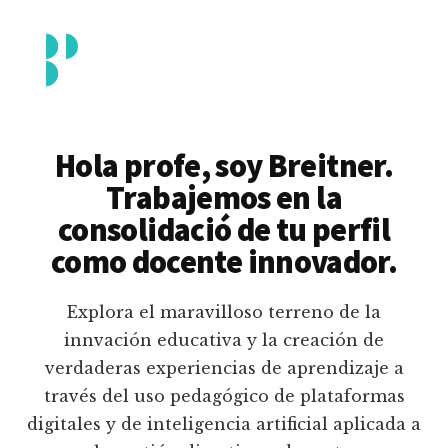
Additional
Saltar
al
menu
contenido
principal
Breitner
Formación
Piedrahita
docente
Hola profe, soy Breitner.
en
Trabajemos en la
uso
consolidació de tu perfil
pedagógico
como docente innovador.
de
plataformas
Explora el maravilloso terreno de la
educativas
innvación educativa y la creación de
digitales
verdaderas experiencias de aprendizaje a
e
través del uso pedagógico de plataformas
inteligencia
digitales y de inteligencia artificial aplicada a
artificial.