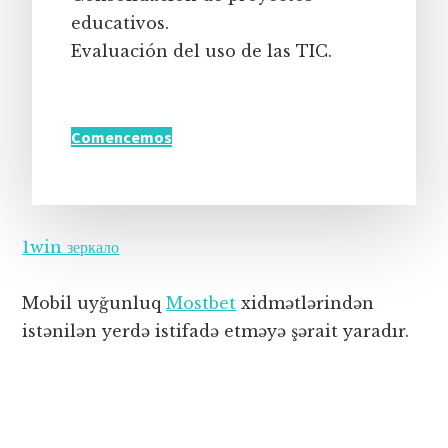
educativos.
Evaluación del uso de las TIC.
Comencemos
1win зеркало
Mobil uyğunluq
Mostbet
xidmətlərindən
istənilən yerdə istifadə etməyə şərait yaradır.