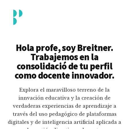
Additional
Saltar
al
menu
contenido
principal
Breitner
Formación
Piedrahita
docente
Hola profe, soy Breitner.
en
Trabajemos en la
uso
consolidació de tu perfil
pedagógico
como docente innovador.
de
plataformas
Explora el maravilloso terreno de la
educativas
innvación educativa y la creación de
digitales
verdaderas experiencias de aprendizaje a
e
través del uso pedagógico de plataformas
inteligencia
digitales y de inteligencia artificial aplicada a
artificial.