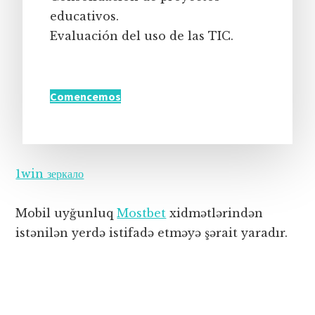
educativos.
Evaluación del uso de las TIC.
Comencemos
1win зеркало
Mobil uyğunluq
Mostbet
xidmətlərindən
istənilən yerdə istifadə etməyə şərait yaradır.