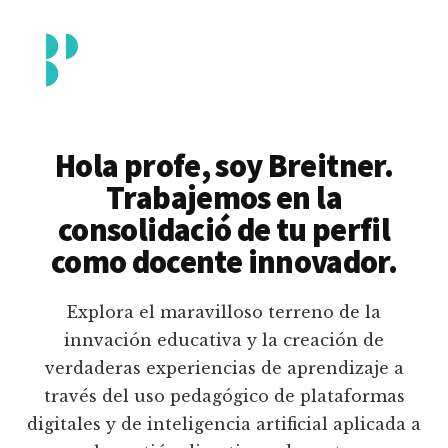
Additional
Saltar
al
menu
contenido
principal
Breitner
Formación
Piedrahita
docente
Hola profe, soy Breitner.
en
Trabajemos en la
uso
consolidació de tu perfil
pedagógico
como docente innovador.
de
plataformas
Explora el maravilloso terreno de la
educativas
innvación educativa y la creación de
digitales
verdaderas experiencias de aprendizaje a
e
través del uso pedagógico de plataformas
inteligencia
digitales y de inteligencia artificial aplicada a
artificial.