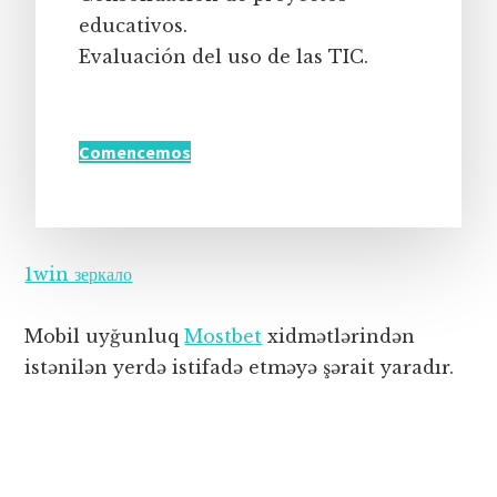
educativos.
Evaluación del uso de las TIC.
Comencemos
1win зеркало
Mobil uyğunluq
Mostbet
xidmətlərindən
istənilən yerdə istifadə etməyə şərait yaradır.