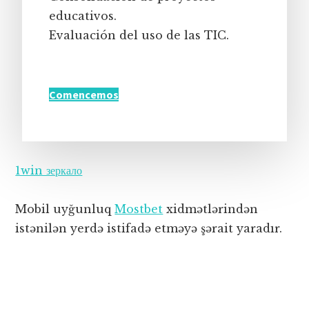
educativos.
Evaluación del uso de las TIC.
Comencemos
1win зеркало
Mobil uyğunluq
Mostbet
xidmətlərindən
istənilən yerdə istifadə etməyə şərait yaradır.