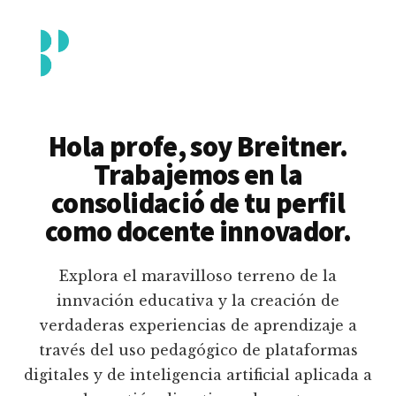
Additional
Saltar
al
menu
contenido
principal
Breitner
Formación
Piedrahita
docente
Hola profe, soy Breitner.
en
Trabajemos en la
uso
consolidació de tu perfil
pedagógico
como docente innovador.
de
plataformas
Explora el maravilloso terreno de la
educativas
innvación educativa y la creación de
digitales
verdaderas experiencias de aprendizaje a
e
través del uso pedagógico de plataformas
inteligencia
digitales y de inteligencia artificial aplicada a
artificial.