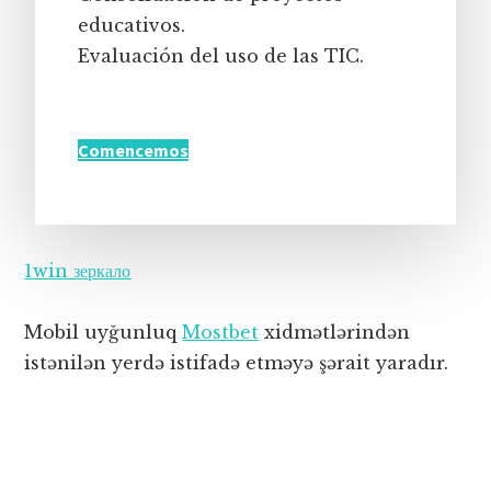
educativos.
Evaluación del uso de las TIC.
Comencemos
1win зеркало
Mobil uyğunluq
Mostbet
xidmətlərindən
istənilən yerdə istifadə etməyə şərait yaradır.