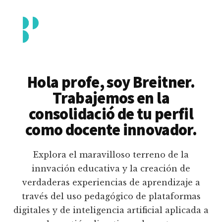
Additional
Saltar
al
menu
contenido
principal
Breitner
Formación
Piedrahita
docente
Hola profe, soy Breitner.
en
Trabajemos en la
uso
consolidació de tu perfil
pedagógico
como docente innovador.
de
plataformas
Explora el maravilloso terreno de la
educativas
innvación educativa y la creación de
digitales
verdaderas experiencias de aprendizaje a
e
través del uso pedagógico de plataformas
inteligencia
digitales y de inteligencia artificial aplicada a
artificial.