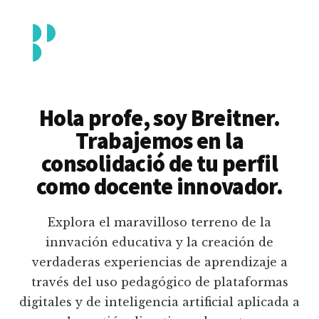
Additional
Saltar
al
menu
contenido
principal
Breitner
Formación
Piedrahita
docente
Hola profe, soy Breitner.
en
Trabajemos en la
uso
consolidació de tu perfil
pedagógico
como docente innovador.
de
plataformas
Explora el maravilloso terreno de la
educativas
innvación educativa y la creación de
digitales
verdaderas experiencias de aprendizaje a
e
través del uso pedagógico de plataformas
inteligencia
digitales y de inteligencia artificial aplicada a
artificial.