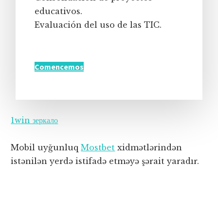
educativos.
Evaluación del uso de las TIC.
Comencemos
1win зеркало
Mobil uyğunluq
Mostbet
xidmətlərindən
istənilən yerdə istifadə etməyə şərait yaradır.