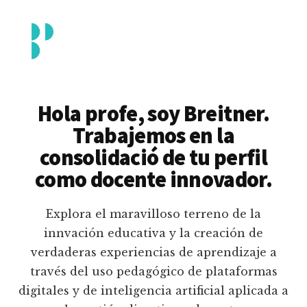
Additional
Saltar
al
menu
contenido
principal
Breitner
Formación
Piedrahita
docente
Hola profe, soy Breitner.
en
Trabajemos en la
uso
consolidació de tu perfil
pedagógico
como docente innovador.
de
plataformas
Explora el maravilloso terreno de la
educativas
innvación educativa y la creación de
digitales
verdaderas experiencias de aprendizaje a
e
través del uso pedagógico de plataformas
inteligencia
digitales y de inteligencia artificial aplicada a
artificial.