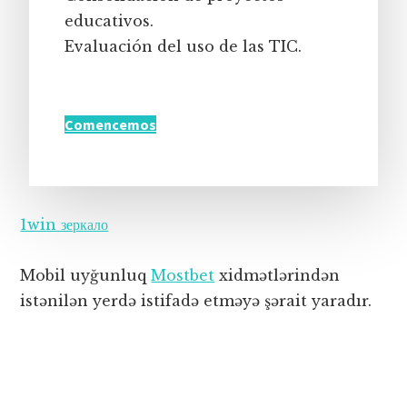
educativos.
Evaluación del uso de las TIC.
Comencemos
1win зеркало
Mobil uyğunluq
Mostbet
xidmətlərindən
istənilən yerdə istifadə etməyə şərait yaradır.