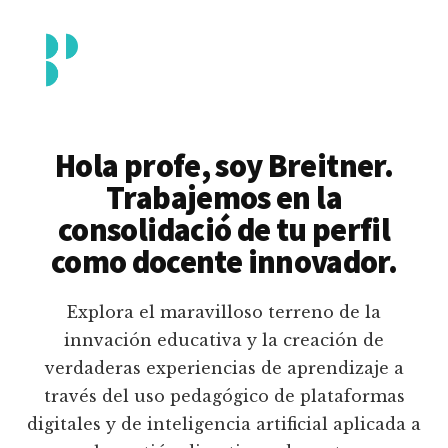
Additional
Saltar
al
menu
contenido
principal
Breitner
Formación
Piedrahita
docente
Hola profe, soy Breitner.
en
Trabajemos en la
uso
consolidació de tu perfil
pedagógico
como docente innovador.
de
plataformas
Explora el maravilloso terreno de la
educativas
innvación educativa y la creación de
digitales
verdaderas experiencias de aprendizaje a
e
través del uso pedagógico de plataformas
inteligencia
digitales y de inteligencia artificial aplicada a
artificial.