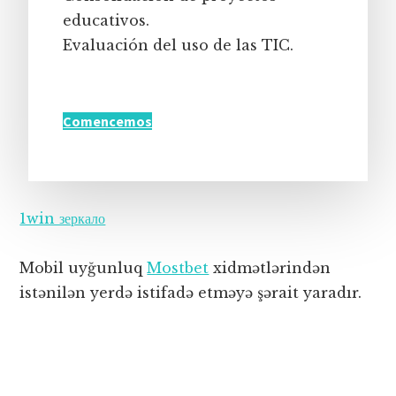
educativos.
Evaluación del uso de las TIC.
Comencemos
1win зеркало
Mobil uyğunluq
Mostbet
xidmətlərindən
istənilən yerdə istifadə etməyə şərait yaradır.