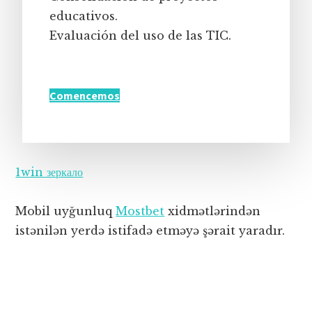
educativos.
Evaluación del uso de las TIC.
Comencemos
1win зеркало
Mobil uyğunluq
Mostbet
xidmətlərindən
istənilən yerdə istifadə etməyə şərait yaradır.