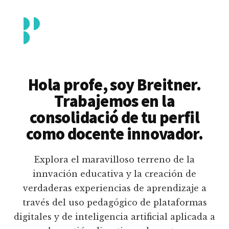
Additional
Saltar
al
menu
contenido
principal
Breitner
Formación
Piedrahita
docente
Hola profe, soy Breitner.
en
Trabajemos en la
uso
consolidació de tu perfil
pedagógico
como docente innovador.
de
plataformas
Explora el maravilloso terreno de la
educativas
innvación educativa y la creación de
digitales
verdaderas experiencias de aprendizaje a
e
través del uso pedagógico de plataformas
inteligencia
digitales y de inteligencia artificial aplicada a
artificial.