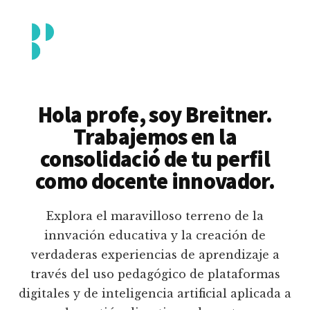
Additional
Saltar
al
menu
contenido
principal
Breitner
Formación
Piedrahita
docente
Hola profe, soy Breitner.
en
Trabajemos en la
uso
consolidació de tu perfil
pedagógico
como docente innovador.
de
plataformas
Explora el maravilloso terreno de la
educativas
innvación educativa y la creación de
digitales
verdaderas experiencias de aprendizaje a
e
través del uso pedagógico de plataformas
inteligencia
digitales y de inteligencia artificial aplicada a
artificial.