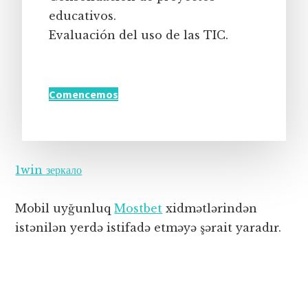
educativos.
Evaluación del uso de las TIC.
Comencemos
1win зеркало
Mobil uyğunluq
Mostbet
xidmətlərindən
istənilən yerdə istifadə etməyə şərait yaradır.