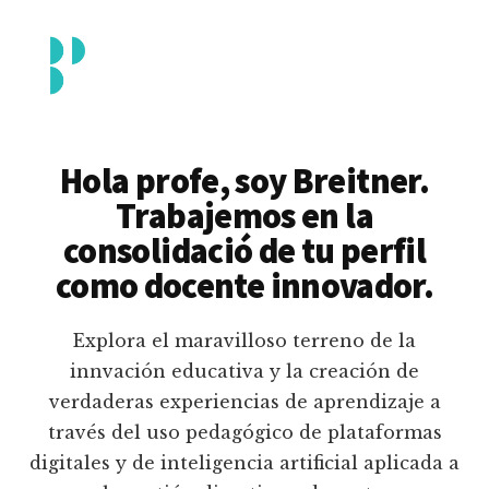
Additional
Saltar
al
menu
contenido
principal
Breitner
Formación
Piedrahita
docente
Hola profe, soy Breitner.
en
Trabajemos en la
uso
consolidació de tu perfil
pedagógico
como docente innovador.
de
plataformas
Explora el maravilloso terreno de la
educativas
innvación educativa y la creación de
digitales
verdaderas experiencias de aprendizaje a
e
través del uso pedagógico de plataformas
inteligencia
digitales y de inteligencia artificial aplicada a
artificial.