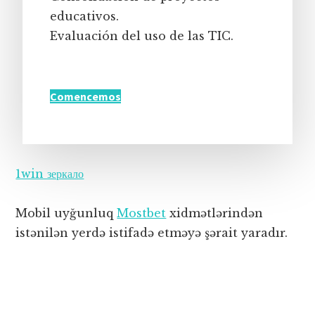
educativos.
Evaluación del uso de las TIC.
Comencemos
1win зеркало
Mobil uyğunluq
Mostbet
xidmətlərindən
istənilən yerdə istifadə etməyə şərait yaradır.