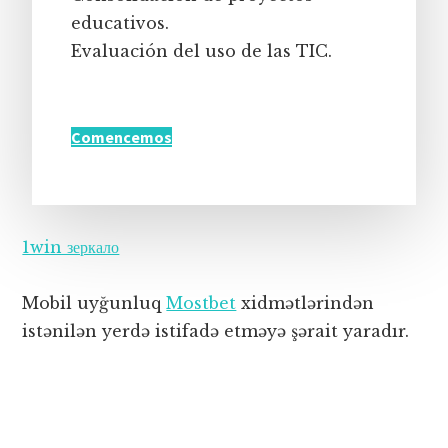
educativos.
Evaluación del uso de las TIC.
Comencemos
1win зеркало
Mobil uyğunluq
Mostbet
xidmətlərindən
istənilən yerdə istifadə etməyə şərait yaradır.