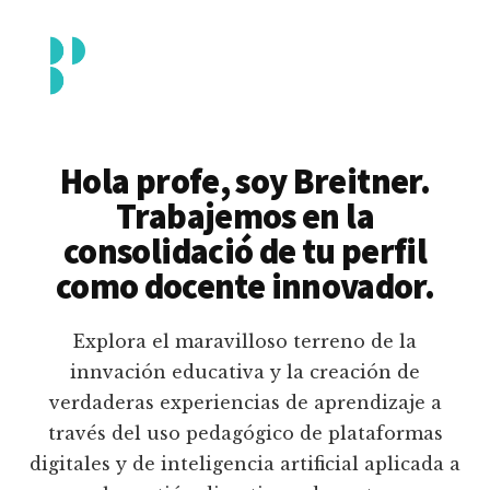
Additional
Saltar
al
menu
contenido
principal
Breitner
Formación
Piedrahita
docente
Hola profe, soy Breitner.
en
Trabajemos en la
uso
consolidació de tu perfil
pedagógico
como docente innovador.
de
plataformas
Explora el maravilloso terreno de la
educativas
innvación educativa y la creación de
digitales
verdaderas experiencias de aprendizaje a
e
través del uso pedagógico de plataformas
inteligencia
digitales y de inteligencia artificial aplicada a
artificial.