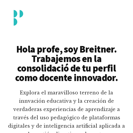
Additional
Saltar
al
menu
contenido
principal
Breitner
Formación
Piedrahita
docente
Hola profe, soy Breitner.
en
Trabajemos en la
uso
consolidació de tu perfil
pedagógico
como docente innovador.
de
plataformas
Explora el maravilloso terreno de la
educativas
innvación educativa y la creación de
digitales
verdaderas experiencias de aprendizaje a
e
través del uso pedagógico de plataformas
inteligencia
digitales y de inteligencia artificial aplicada a
artificial.