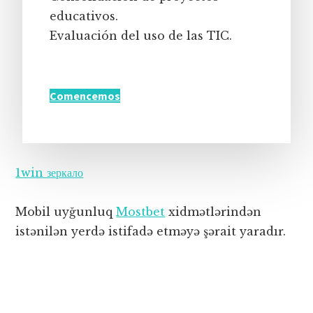
educativos.
Evaluación del uso de las TIC.
Comencemos
1win зеркало
Mobil uyğunluq
Mostbet
xidmətlərindən
istənilən yerdə istifadə etməyə şərait yaradır.