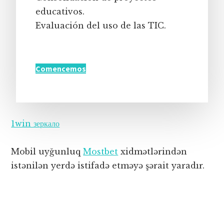
educativos.
Evaluación del uso de las TIC.
Comencemos
1win зеркало
Mobil uyğunluq
Mostbet
xidmətlərindən
istənilən yerdə istifadə etməyə şərait yaradır.