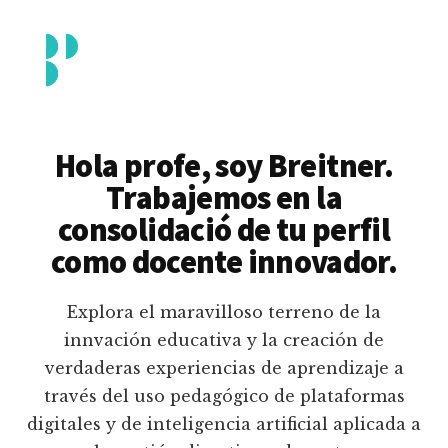
Additional
Saltar
al
menu
contenido
principal
Breitner
Formación
Piedrahita
docente
Hola profe, soy Breitner.
en
Trabajemos en la
uso
consolidació de tu perfil
pedagógico
como docente innovador.
de
plataformas
Explora el maravilloso terreno de la
educativas
innvación educativa y la creación de
digitales
verdaderas experiencias de aprendizaje a
e
través del uso pedagógico de plataformas
inteligencia
digitales y de inteligencia artificial aplicada a
artificial.