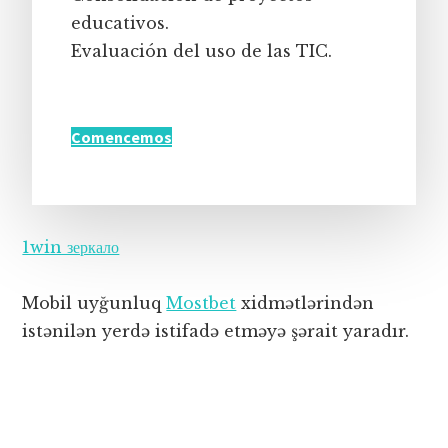
educativos.
Evaluación del uso de las TIC.
Comencemos
1win зеркало
Mobil uyğunluq
Mostbet
xidmətlərindən
istənilən yerdə istifadə etməyə şərait yaradır.