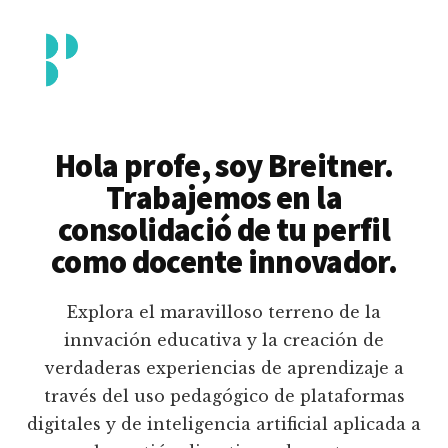
Additional
Saltar
al
menu
contenido
principal
Breitner
Formación
Piedrahita
docente
Hola profe, soy Breitner.
en
Trabajemos en la
uso
consolidació de tu perfil
pedagógico
como docente innovador.
de
plataformas
Explora el maravilloso terreno de la
educativas
innvación educativa y la creación de
digitales
verdaderas experiencias de aprendizaje a
e
través del uso pedagógico de plataformas
inteligencia
digitales y de inteligencia artificial aplicada a
artificial.