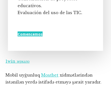
educativos.
Evaluación del uso de las TIC.
Comencemos
1win зеркало
Mobil uyğunluq
Mostbet
xidmətlərindən
istənilən yerdə istifadə etməyə şərait yaradır.