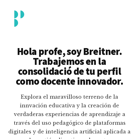
Additional
Saltar
al
menu
contenido
principal
Breitner
Formación
Piedrahita
docente
Hola profe, soy Breitner.
en
Trabajemos en la
uso
consolidació de tu perfil
pedagógico
como docente innovador.
de
plataformas
Explora el maravilloso terreno de la
educativas
innvación educativa y la creación de
digitales
verdaderas experiencias de aprendizaje a
e
través del uso pedagógico de plataformas
inteligencia
digitales y de inteligencia artificial aplicada a
artificial.