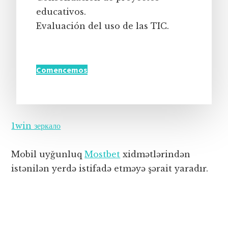
educativos.
Evaluación del uso de las TIC.
Comencemos
1win зеркало
Mobil uyğunluq
Mostbet
xidmətlərindən
istənilən yerdə istifadə etməyə şərait yaradır.