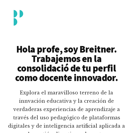
Additional
Saltar
al
menu
contenido
principal
Breitner
Formación
Piedrahita
docente
Hola profe, soy Breitner.
en
Trabajemos en la
uso
consolidació de tu perfil
pedagógico
como docente innovador.
de
plataformas
Explora el maravilloso terreno de la
educativas
innvación educativa y la creación de
digitales
verdaderas experiencias de aprendizaje a
e
través del uso pedagógico de plataformas
inteligencia
digitales y de inteligencia artificial aplicada a
artificial.