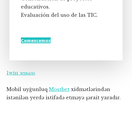
educativos.
Evaluación del uso de las TIC.
Comencemos
1win зеркало
Mobil uyğunluq
Mostbet
xidmətlərindən
istənilən yerdə istifadə etməyə şərait yaradır.