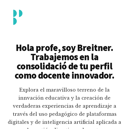
Additional
Saltar
al
menu
contenido
principal
Breitner
Formación
Piedrahita
docente
Hola profe, soy Breitner.
en
Trabajemos en la
uso
consolidació de tu perfil
pedagógico
como docente innovador.
de
plataformas
Explora el maravilloso terreno de la
educativas
innvación educativa y la creación de
digitales
verdaderas experiencias de aprendizaje a
e
través del uso pedagógico de plataformas
inteligencia
digitales y de inteligencia artificial aplicada a
artificial.