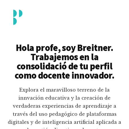
Additional
Saltar
al
menu
contenido
principal
Breitner
Formación
Piedrahita
docente
Hola profe, soy Breitner.
en
Trabajemos en la
uso
consolidació de tu perfil
pedagógico
como docente innovador.
de
plataformas
Explora el maravilloso terreno de la
educativas
innvación educativa y la creación de
digitales
verdaderas experiencias de aprendizaje a
e
través del uso pedagógico de plataformas
inteligencia
digitales y de inteligencia artificial aplicada a
artificial.