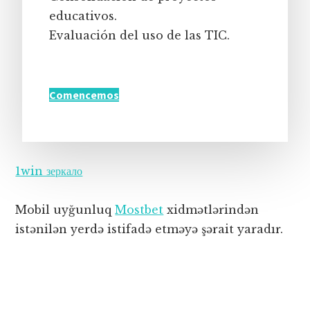
educativos.
Evaluación del uso de las TIC.
Comencemos
1win зеркало
Mobil uyğunluq
Mostbet
xidmətlərindən
istənilən yerdə istifadə etməyə şərait yaradır.