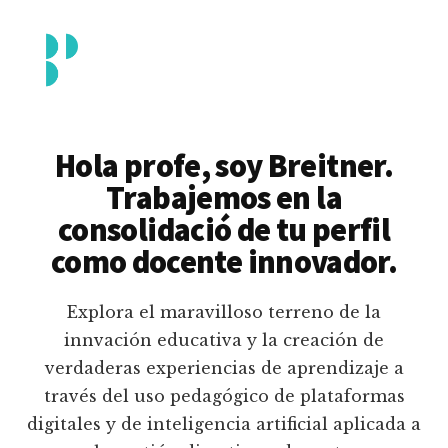
Additional
Saltar
al
menu
contenido
principal
Breitner
Formación
Piedrahita
docente
Hola profe, soy Breitner.
en
Trabajemos en la
uso
consolidació de tu perfil
pedagógico
como docente innovador.
de
plataformas
Explora el maravilloso terreno de la
educativas
innvación educativa y la creación de
digitales
verdaderas experiencias de aprendizaje a
e
través del uso pedagógico de plataformas
inteligencia
digitales y de inteligencia artificial aplicada a
artificial.