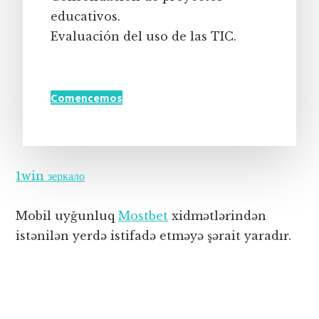
educativos.
Evaluación del uso de las TIC.
Comencemos
1win зеркало
Mobil uyğunluq
Mostbet
xidmətlərindən
istənilən yerdə istifadə etməyə şərait yaradır.