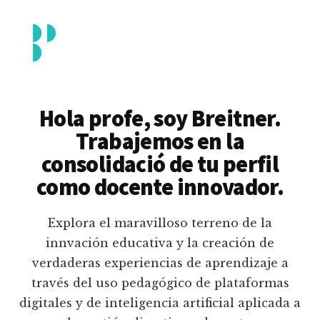
Additional
Saltar
al
menu
contenido
principal
Breitner
Formación
Piedrahita
docente
Hola profe, soy Breitner.
en
Trabajemos en la
uso
consolidació de tu perfil
pedagógico
como docente innovador.
de
plataformas
Explora el maravilloso terreno de la
educativas
innvación educativa y la creación de
digitales
verdaderas experiencias de aprendizaje a
e
través del uso pedagógico de plataformas
inteligencia
digitales y de inteligencia artificial aplicada a
artificial.