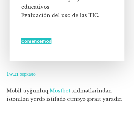
educativos.
Evaluación del uso de las TIC.
Comencemos
1win зеркало
Mobil uyğunluq
Mostbet
xidmətlərindən
istənilən yerdə istifadə etməyə şərait yaradır.