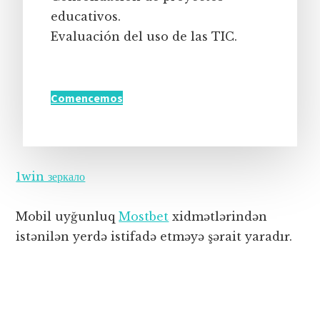
educativos.
Evaluación del uso de las TIC.
Comencemos
1win зеркало
Mobil uyğunluq
Mostbet
xidmətlərindən
istənilən yerdə istifadə etməyə şərait yaradır.