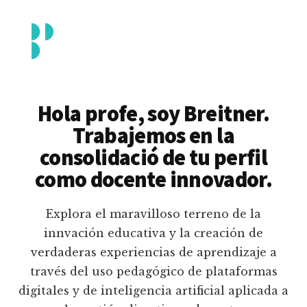
Additional
Saltar
al
menu
contenido
principal
Breitner
Formación
Piedrahita
docente
Hola profe, soy Breitner.
en
Trabajemos en la
uso
consolidació de tu perfil
pedagógico
como docente innovador.
de
plataformas
Explora el maravilloso terreno de la
educativas
innvación educativa y la creación de
digitales
verdaderas experiencias de aprendizaje a
e
través del uso pedagógico de plataformas
inteligencia
digitales y de inteligencia artificial aplicada a
artificial.