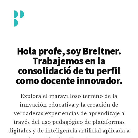
Additional
Saltar
al
menu
contenido
principal
Breitner
Formación
Piedrahita
docente
Hola profe, soy Breitner.
en
Trabajemos en la
uso
consolidació de tu perfil
pedagógico
como docente innovador.
de
plataformas
Explora el maravilloso terreno de la
educativas
innvación educativa y la creación de
digitales
verdaderas experiencias de aprendizaje a
e
través del uso pedagógico de plataformas
inteligencia
digitales y de inteligencia artificial aplicada a
artificial.