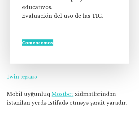
educativos.
Evaluación del uso de las TIC.
Comencemos
1win зеркало
Mobil uyğunluq
Mostbet
xidmətlərindən
istənilən yerdə istifadə etməyə şərait yaradır.