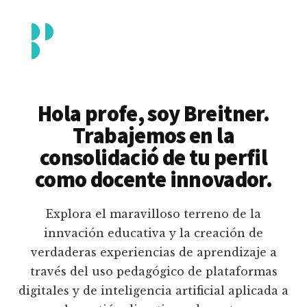
Additional
Saltar
al
menu
contenido
principal
Breitner
Formación
Piedrahita
docente
Hola profe, soy Breitner.
en
Trabajemos en la
uso
consolidació de tu perfil
pedagógico
como docente innovador.
de
plataformas
Explora el maravilloso terreno de la
educativas
innvación educativa y la creación de
digitales
verdaderas experiencias de aprendizaje a
e
través del uso pedagógico de plataformas
inteligencia
digitales y de inteligencia artificial aplicada a
artificial.