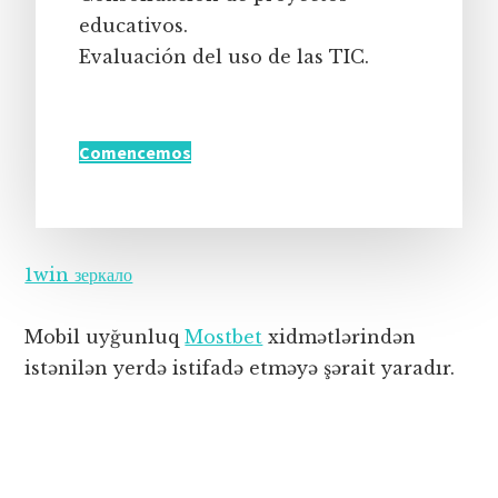
educativos.
Evaluación del uso de las TIC.
Comencemos
1win зеркало
Mobil uyğunluq
Mostbet
xidmətlərindən
istənilən yerdə istifadə etməyə şərait yaradır.