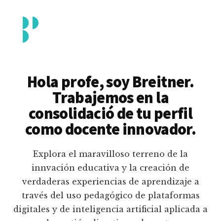
Additional
Saltar
al
menu
contenido
principal
Breitner
Formación
Piedrahita
docente
Hola profe, soy Breitner.
en
Trabajemos en la
uso
consolidació de tu perfil
pedagógico
como docente innovador.
de
plataformas
Explora el maravilloso terreno de la
educativas
innvación educativa y la creación de
digitales
verdaderas experiencias de aprendizaje a
e
través del uso pedagógico de plataformas
inteligencia
digitales y de inteligencia artificial aplicada a
artificial.