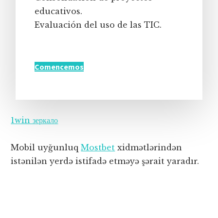
educativos.
Evaluación del uso de las TIC.
Comencemos
1win зеркало
Mobil uyğunluq
Mostbet
xidmətlərindən
istənilən yerdə istifadə etməyə şərait yaradır.