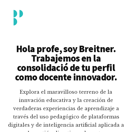
Additional
Saltar
al
menu
contenido
principal
Breitner
Formación
Piedrahita
docente
Hola profe, soy Breitner.
en
Trabajemos en la
uso
consolidació de tu perfil
pedagógico
como docente innovador.
de
plataformas
Explora el maravilloso terreno de la
educativas
innvación educativa y la creación de
digitales
verdaderas experiencias de aprendizaje a
e
través del uso pedagógico de plataformas
inteligencia
digitales y de inteligencia artificial aplicada a
artificial.