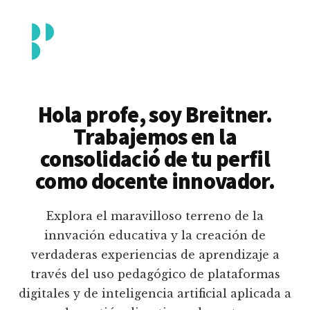
Additional
Saltar
al
menu
contenido
principal
Breitner
Formación
Piedrahita
docente
Hola profe, soy Breitner.
en
Trabajemos en la
uso
consolidació de tu perfil
pedagógico
como docente innovador.
de
plataformas
Explora el maravilloso terreno de la
educativas
innvación educativa y la creación de
digitales
verdaderas experiencias de aprendizaje a
e
través del uso pedagógico de plataformas
inteligencia
digitales y de inteligencia artificial aplicada a
artificial.