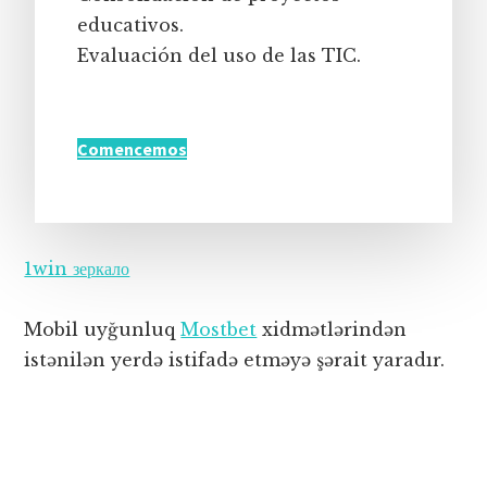
educativos.
Evaluación del uso de las TIC.
Comencemos
1win зеркало
Mobil uyğunluq
Mostbet
xidmətlərindən
istənilən yerdə istifadə etməyə şərait yaradır.