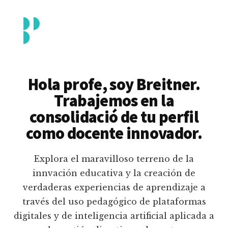
Additional
Saltar
al
menu
contenido
principal
Breitner
Formación
Piedrahita
docente
Hola profe, soy Breitner.
en
Trabajemos en la
uso
consolidació de tu perfil
pedagógico
como docente innovador.
de
plataformas
Explora el maravilloso terreno de la
educativas
innvación educativa y la creación de
digitales
verdaderas experiencias de aprendizaje a
e
través del uso pedagógico de plataformas
inteligencia
digitales y de inteligencia artificial aplicada a
artificial.