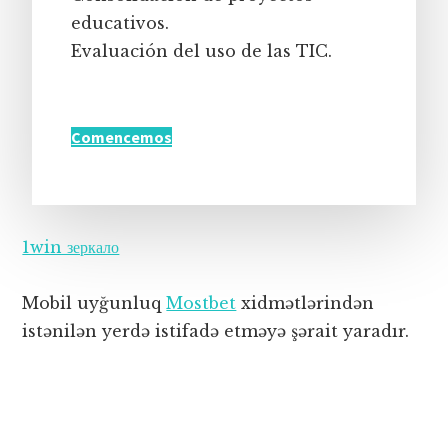
educativos.
Evaluación del uso de las TIC.
Comencemos
1win зеркало
Mobil uyğunluq
Mostbet
xidmətlərindən
istənilən yerdə istifadə etməyə şərait yaradır.