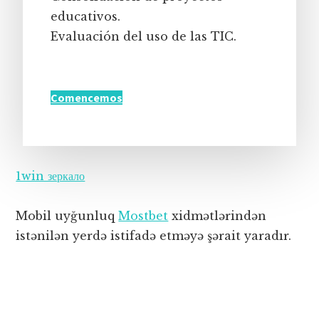
educativos.
Evaluación del uso de las TIC.
Comencemos
1win зеркало
Mobil uyğunluq
Mostbet
xidmətlərindən
istənilən yerdə istifadə etməyə şərait yaradır.