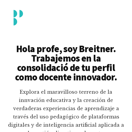
Additional
Saltar
al
menu
contenido
principal
Breitner
Formación
Piedrahita
docente
Hola profe, soy Breitner.
en
Trabajemos en la
uso
consolidació de tu perfil
pedagógico
como docente innovador.
de
plataformas
Explora el maravilloso terreno de la
educativas
innvación educativa y la creación de
digitales
verdaderas experiencias de aprendizaje a
e
través del uso pedagógico de plataformas
inteligencia
digitales y de inteligencia artificial aplicada a
artificial.