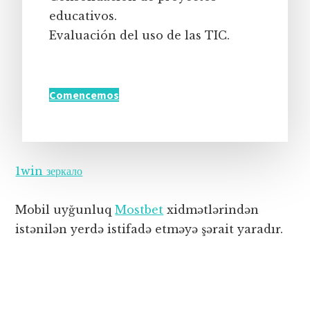
educativos.
Evaluación del uso de las TIC.
Comencemos
1win зеркало
Mobil uyğunluq
Mostbet
xidmətlərindən
istənilən yerdə istifadə etməyə şərait yaradır.