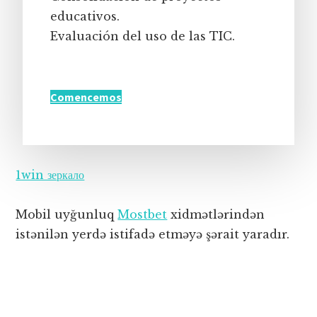
educativos.
Evaluación del uso de las TIC.
Comencemos
1win зеркало
Mobil uyğunluq
Mostbet
xidmətlərindən
istənilən yerdə istifadə etməyə şərait yaradır.