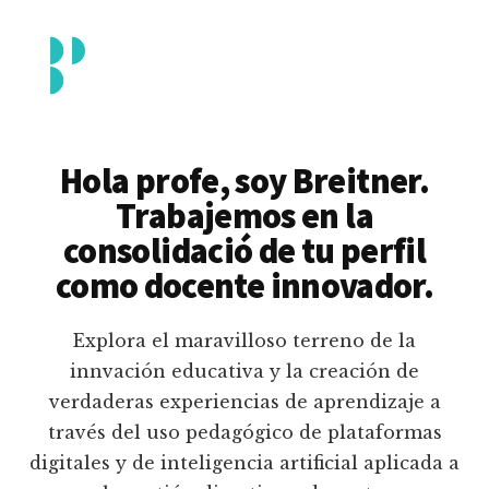
Additional
Saltar
al
menu
contenido
principal
Breitner
Formación
Piedrahita
docente
Hola profe, soy Breitner.
en
Trabajemos en la
uso
consolidació de tu perfil
pedagógico
como docente innovador.
de
plataformas
Explora el maravilloso terreno de la
educativas
innvación educativa y la creación de
digitales
verdaderas experiencias de aprendizaje a
e
través del uso pedagógico de plataformas
inteligencia
digitales y de inteligencia artificial aplicada a
artificial.