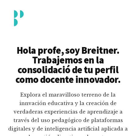
Additional
Saltar
al
menu
contenido
principal
Breitner
Formación
Piedrahita
docente
Hola profe, soy Breitner.
en
Trabajemos en la
uso
consolidació de tu perfil
pedagógico
como docente innovador.
de
plataformas
Explora el maravilloso terreno de la
educativas
innvación educativa y la creación de
digitales
verdaderas experiencias de aprendizaje a
e
través del uso pedagógico de plataformas
inteligencia
digitales y de inteligencia artificial aplicada a
artificial.