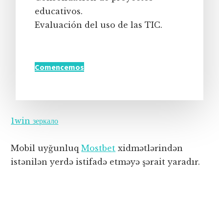
educativos.
Evaluación del uso de las TIC.
Comencemos
1win зеркало
Mobil uyğunluq
Mostbet
xidmətlərindən
istənilən yerdə istifadə etməyə şərait yaradır.